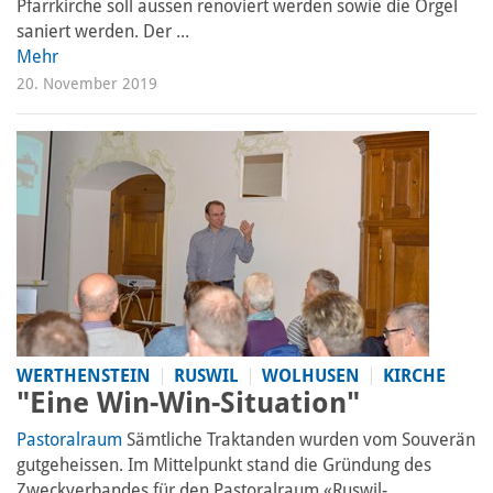
Pfarrkirche soll aussen renoviert werden sowie die Orgel
saniert werden. Der ...
Mehr
20. November 2019
WERTHENSTEIN
RUSWIL
WOLHUSEN
KIRCHE
"Eine Win-Win-Situation"
Pastoralraum
Sämtliche Traktanden wurden vom Souverän
gutgeheissen. Im Mittelpunkt stand die Gründung des
Zweckverbandes für den Pastoralraum «Ruswil-