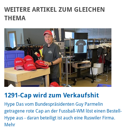
WEITERE ARTIKEL ZUM GLEICHEN
THEMA
1291-Cap wird zum Verkaufshit
Hype
Das vom Bundespräsidenten Guy Parmelin
getragene rote Cap an der Fussball-WM löst einen Bestell-
Hype aus - daran beteiligt ist auch eine Ruswiler Firma.
Mehr