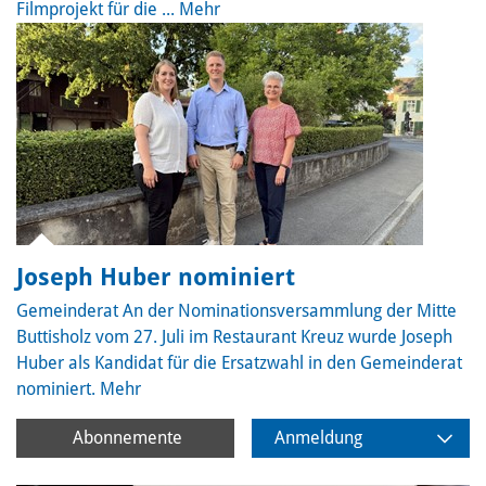
Filmprojekt für die ...
Mehr
Joseph Huber nominiert
Gemeinderat
An der Nominationsversammlung der Mitte
Buttisholz vom 27. Juli im Restaurant Kreuz wurde Joseph
Huber als Kandidat für die Ersatzwahl in den Gemeinderat
nominiert.
Mehr
Abonnemente
Anmeldung