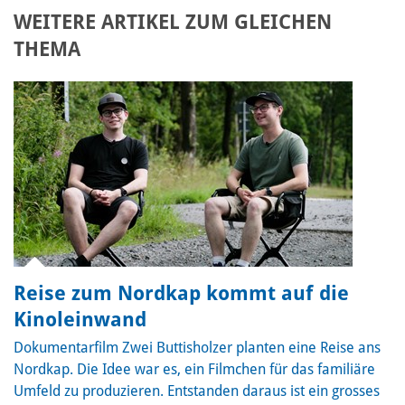
WEITERE ARTIKEL ZUM GLEICHEN
THEMA
Reise zum Nordkap kommt auf die
Kinoleinwand
Dokumentarfilm
Zwei Buttisholzer planten eine Reise ans
Nordkap. Die Idee war es, ein Filmchen für das familiäre
Umfeld zu produzieren. Entstanden daraus ist ein grosses