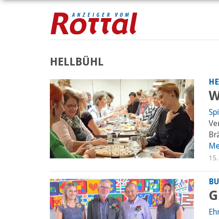
HELLBÜHL
HE
W
Spi
Ve
Br
Me
15
BU
G
Eh