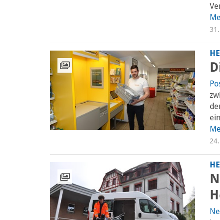
Ver
Me
31.
HE
D
Po
zw
de
ein
Me
24.
HE
N
H
Ne