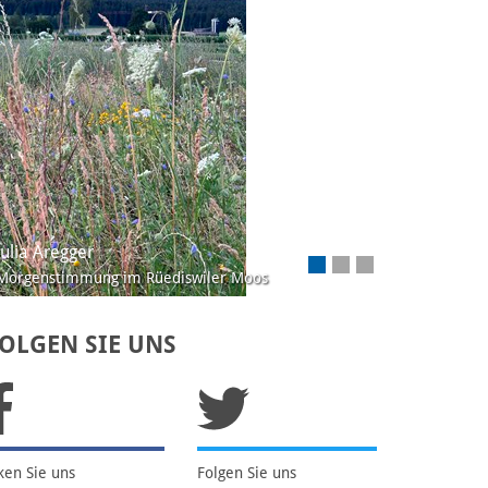
Josef Lustenberger, Wolhusen
Ein Distelfinken-Paar beim Füttern der Jungen
OLGEN SIE UNS
ken Sie uns
Folgen Sie uns
uf
Facebook
auf
Twitter