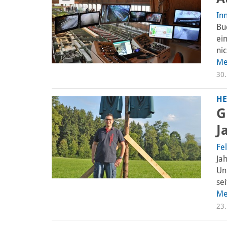
In
Bu
ei
nic
Me
30.
HE
G
J
Fe
Ja
Un
sei
Me
23.