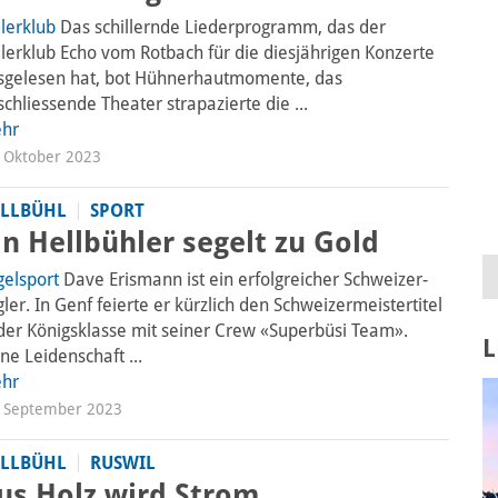
dlerklub
Das schillernde Liederprogramm, das der
dlerklub Echo vom Rotbach für die diesjährigen Konzerte
sgelesen hat, bot Hühnerhautmomente, das
chliessende Theater strapazierte die ...
hr
 Oktober 2023
LLBÜHL
SPORT
in Hellbühler segelt zu Gold
gelsport
Dave Erismann ist ein erfolgreicher Schweizer-
ler. In Genf feierte er kürzlich den Schweizermeistertitel
 der Königsklasse mit seiner Crew «Superbüsi Team».
L
ne Leidenschaft ...
hr
. September 2023
LLBÜHL
RUSWIL
us Holz wird Strom