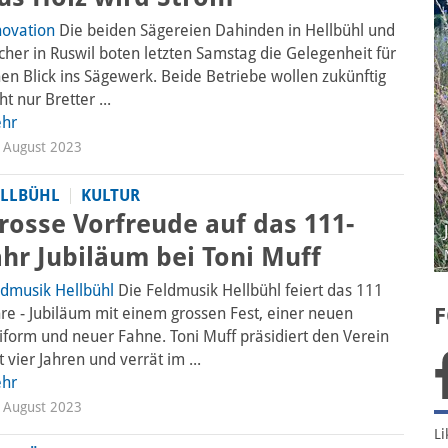
novation
Die beiden Sägereien Dahinden in Hellbühl und
cher in Ruswil boten letzten Samstag die Gelegenheit für
nen Blick ins Sägewerk. Beide Betriebe wollen zukünftig
ht nur Bretter ...
hr
 August 2023
F
LLBÜHL
KULTUR
rosse Vorfreude auf das 111-
ahr Jubiläum bei Toni Muff
Li
ldmusik Hellbühl
Die Feldmusik Hellbühl feiert das 111
a
hre - Jubiläum mit einem grossen Fest, einer neuen
iform und neuer Fahne. Toni Muff präsidiert den Verein
t vier Jahren und verrät im ...
hr
 August 2023