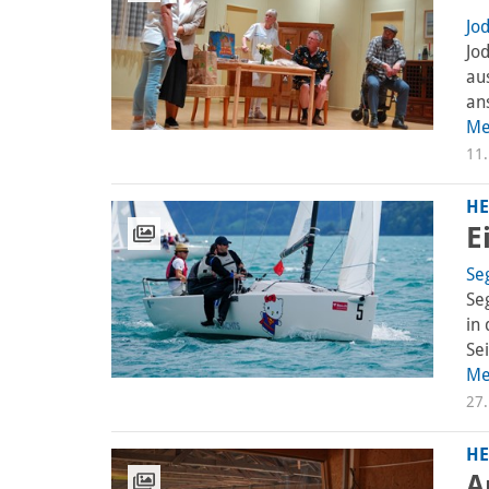
Jo
Jo
au
ans
Me
11.
HE
E
Se
Seg
in
Sei
Me
27
HE
A