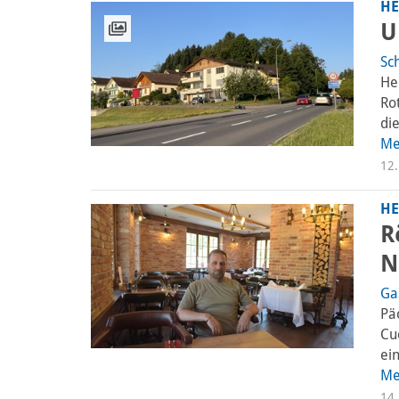
HE
U
Sc
He
Ro
die
Me
12.
HE
R
N
Ga
Pä
Cuc
ein
Me
14.