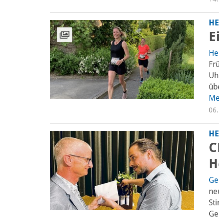
HE
E
He
Fr
Uh
üb
Me
06.
HE
C
H
Ge
ne
St
Ge