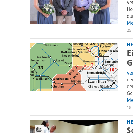
Ve
Ho
du
Me
25.
HE
E
G
Ve
de
de
Ge
Me
18.
HE
S