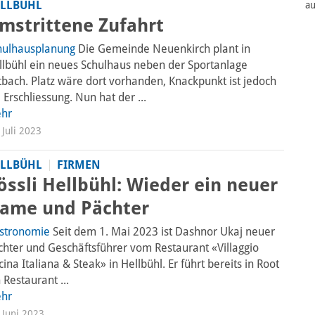
LLBÜHL
mstrittene Zufahrt
hulhausplanung
Die Gemeinde Neuenkirch plant in
llbühl ein neues Schulhaus neben der Sportanlage
tbach. Platz wäre dort vorhanden, Knackpunkt ist jedoch
 Erschliessung. Nun hat der ...
hr
 Juli 2023
LLBÜHL
FIRMEN
össli Hellbühl: Wieder ein neuer
ame und Pächter
stronomie
Seit dem 1. Mai 2023 ist Dashnor Ukaj neuer
chter und Geschäftsführer vom Restaurant «Villaggio
ina Italiana & Steak» in Hellbühl. Er führt bereits in Root
 Restaurant ...
hr
 Juni 2023