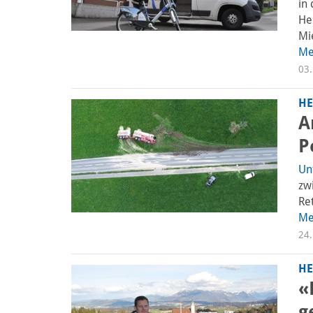
in 
He
Mi
Me
03.
HE
A
P
Un
zw
Ret
Me
24.
HE
«
g