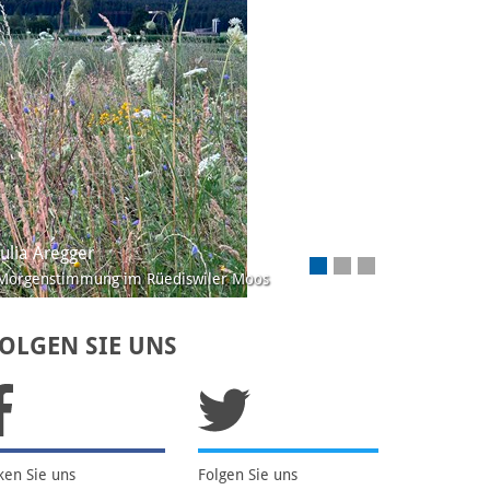
Josef Lustenberger, Wolhusen
Ein Distelfinken-Paar beim Füttern der
iswiler Moos
OLGEN SIE UNS
ken Sie uns
Folgen Sie uns