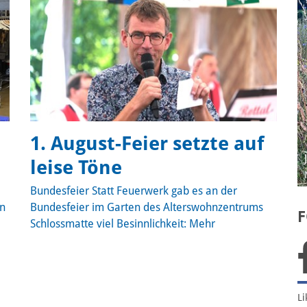
1. August-Feier setzte auf
Julia Aregger
leise Töne
Morgenstimmung im Rüed
Bundesfeier
Statt Feuerwerk gab es an der
en
Bundesfeier im Garten des Alterswohnzentrums
F
Schlossmatte viel Besinnlichkeit:
Mehr
Li