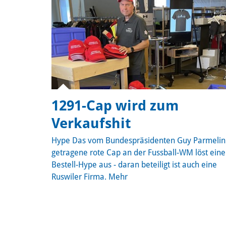
1291-Cap wird zum
Verkaufshit
Hype
Das vom Bundespräsidenten Guy Parmelin
getragene rote Cap an der Fussball-WM löst ein
Bestell-Hype aus - daran beteiligt ist auch eine
Ruswiler Firma.
Mehr