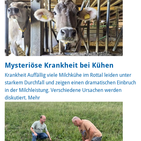
Mysteriöse Krankheit bei Kühen
Krankheit
Auffällig viele Milchkühe im Rottal leiden unter
starkem Durchfall und zeigen einen dramatischen Einbruch
in der Milchleistung. Verschiedene Ursachen werden
diskutiert.
Mehr