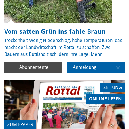
Vom satten Grün ins fahle Braun
Trockenheit
Wenig Niederschlag, hohe Temperaturen, das
macht der Landwirtschaft im Rottal zu schaffen. Zwei
Bauern aus Buttisholz schildern ihre Lage.
Mehr
Abonnemente
Anmeldung
ZEITUNG
ONLINE LESEN
ZUM EPAPER