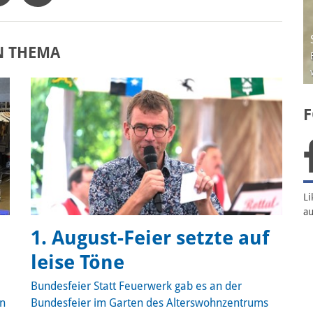
Sabrin
N THEMA
Bei die
willko
F
Li
a
1. August-Feier setzte auf
leise Töne
Bundesfeier
Statt Feuerwerk gab es an der
en
Bundesfeier im Garten des Alterswohnzentrums