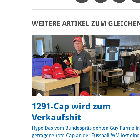
WEITERE ARTIKEL ZUM GLEICHE
1291-Cap wird zum
Verkaufshit
Hype
Das vom Bundespräsidenten Guy Parmelin
getragene rote Cap an der Fussball-WM löst ein