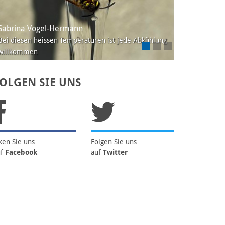
a Vogel-Hermann
Sabrina Vogel-Her
sen heissen Temperaturen ist jede Abkühlung
mmen
Die ersten Blätter fal
OLGEN SIE UNS
ken Sie uns
Folgen Sie uns
uf
Facebook
auf
Twitter