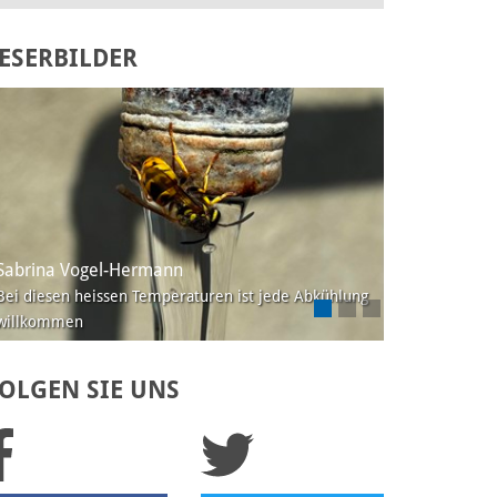
ESERBILDER
Laden Sie Ihr eigenes Bild hoch
Sabrina Vogel-Hermann
Bei diesen heissen Temperaturen ist jede Abkühlung
willkommen
OLGEN SIE UNS