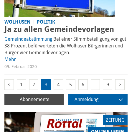
WOLHUSEN
POLITIK
Ja zu allen Gemeindevorlagen
Gemeindeabstimmung
Bei einer Stimmbeteiligung von gut
38 Prozent befürworteten die Wolhuser Bürgerinnen und
Bürger vier Gemeindevorlagen.
Mehr
09. Februar 2020
<
1
2
3
4
5
6
...
9
>
Abonnemente
Anmeldung
ZEITUNG
ONLINE LESEN