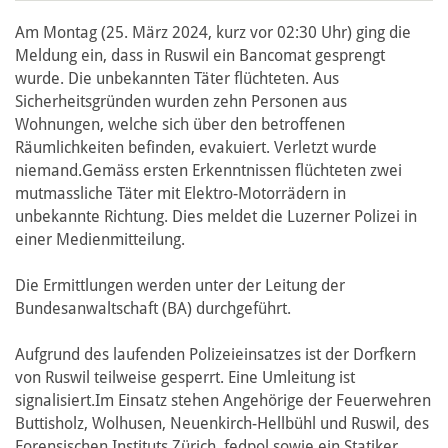
Am Montag (25. März 2024, kurz vor 02:30 Uhr) ging die
Meldung ein, dass in Ruswil ein Bancomat gesprengt
wurde. Die unbekannten Täter flüchteten. Aus
Sicherheitsgründen wurden zehn Personen aus
Wohnungen, welche sich über den betroffenen
Räumlichkeiten befinden, evakuiert. Verletzt wurde
niemand.Gemäss ersten Erkenntnissen flüchteten zwei
mutmassliche Täter mit Elektro-Motorrädern in
unbekannte Richtung. Dies meldet die Luzerner Polizei in
einer Medienmitteilung.
Die Ermittlungen werden unter der Leitung der
Bundesanwaltschaft (BA) durchgeführt.
Aufgrund des laufenden Polizeieinsatzes ist der Dorfkern
von Ruswil teilweise gesperrt. Eine Umleitung ist
signalisiert.Im
Einsatz stehen Angehörige der Feuerwehren
Buttisholz, Wolhusen, Neuenkirch-Hellbühl und Ruswil, des
Forensischen Instituts Zürich, fedpol sowie ein Statiker.