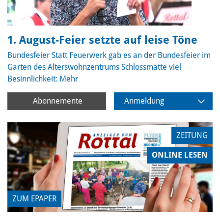
1. August-Feier setzte auf leise Töne
Bundesfeier
Statt Feuerwerk gab es an der Bundesfeier im
Garten des Alterswohnzentrums Schlossmatte viel
Besinnlichkeit:
Mehr
Abonnemente
Anmeldung
ZEITUNG
ONLINE LESEN
ZUM EPAPER